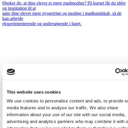
Ønsker du, at dine elever er mere madmodige? På kurset får du idéer
og inspiration til at
gøre dine elever mere nysgerrige og modige i madkundskab, så de
kan arbejde
eksperimenterende og undersøgende i faget.
VOR
Professionshøjskolen Absalon, Campus Vordingborg, Kuskevej 1B,
4760 Vordingborg
Målgruppe: Mellemtrin Udskoling
This website uses cookies
Fag: Madkundskab
We use cookies to personalise content and ads, to provide s
media features and to analyse our traffic. We also share
information about your use of our site with our social media,
advertising and analytics partners who may combine it with o