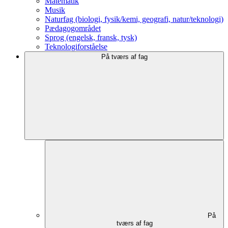
Matematik
Musik
Naturfag (biologi, fysik/kemi, geografi, natur/teknologi)
Pædagogområdet
Sprog (engelsk, fransk, tysk)
Teknologiforståelse
På tværs af fag
På
tværs af fag