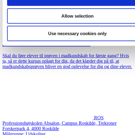
Allow selection
8. oktober 2026
Use necessary cookies only
Prøvekursus i madkundskab
Skal du føre elever til prøven i madkundskab for første gang? Hvis
ja, så er dette kursus oplagt for dig, da det klæder dig på til, at
madkundskabsprøven bliver en god oplevelse for dig og dine elever.
ROS
Professionshøjskolen Absalon, Campus Roskilde, Trekroner
Forskerpark 4, 4000 Roskilde
Målgruppe: Udskoling