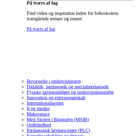
På tværs af fag
Find viden og inspiration inden for folkeskolens
tværgående temaer og emner
På tværs af fag
Bevægelse i undervisningen
Didaktik, pædagogik og specialpædagogik
Fysiske læringsmiljøer og undervisningsmiljø
Innovation og entreprenørskab
Internationalisering
It og medier
Makerspace
Med Skolen i Biografen (MSIB)
Ordblindhed
Pædagogisk læringscenter (PLC)
Sproglig udvikling og literacy